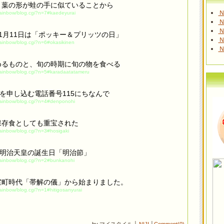
、葉の形が蛙の手に似ていることから
Ｎ
/rainbow/blog.cgi?n=7#kaedeyurai
Ｎ
Ｎ
1月11日は「ポッキー＆プリッツの日」
Ｎ
/rainbow/blog.cgi?n=6#okasikinen
Ｎ
めるものと、旬の時期に旬の物を食べる
/rainbow/blog.cgi?n=5#karadaatatameru
報を申し込む電話番号115にちなんで
/rainbow/blog.cgi?n=4#denponohi
保存食としても重宝された
rainbow/blog.cgi?n=3#hosigaki
、明治天皇の誕生日「明治節」
/rainbow/blog.cgi?n=2#bunkanohi
室町時代「帯解の儀」から始まりました。
rainbow/blog.cgi?n=1#hitigosanyurai