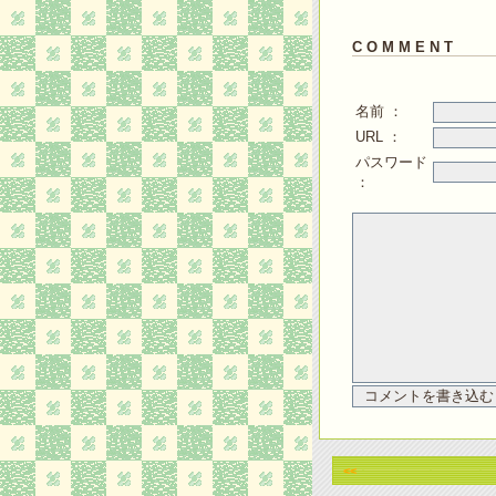
C O M M E N T
名前 ：
URL ：
パスワード
：
<<