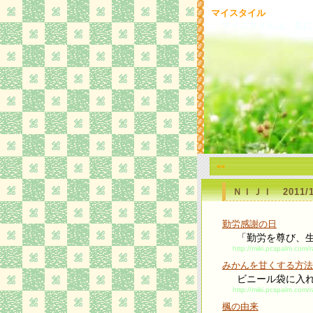
マイスタイル
マイスタイルは、気に
<<
ＮＩＪＩ 2011/10
勤労感謝の日
「勤労を尊び、
http://miki.pcspalm.com
みかんを甘くする方法
ビニール袋に入
http://miki.pcspalm.com
楓の由来