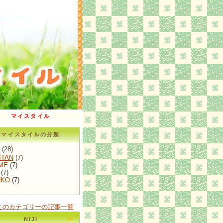
ル日記です。
マイスタイル
マイスタイルの分類
(28)
ITAN
(7)
ME
(7)
(7)
NKO
(7)
>このカテゴリーの記事一覧
NIJI
>>