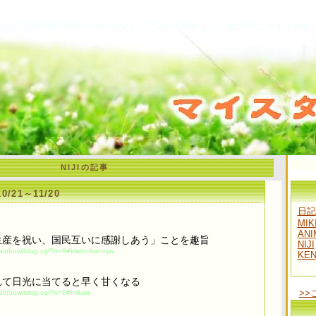
なる話題や流行のキーワードなど、ブログを集約した、総合的なマイスタイ
NIJIの記事
/21～11/20
日記
MIK
ANI
生産を祝い、国民互いに感謝しあう」ことを趣旨
NIJI
/rainbow/blog.cgi?n=9#kinroukansya
KE
れて日光に当てると早く甘くなる
>
/rainbow/blog.cgi?n=8#mikan