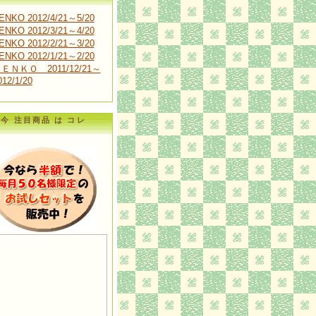
ENKO 2012/4/21～5/20
ENKO 2012/3/21～4/20
ENKO 2012/2/21～3/20
ENKO 2012/1/21～2/20
ＥＮＫＯ 2011/12/21～
012/1/20
今 注目商品 は コレ