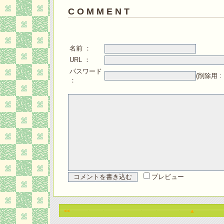
C O M M E N T
名前 ：
URL ：
パスワード
(削除用 
：
プレビュー
<<
▲