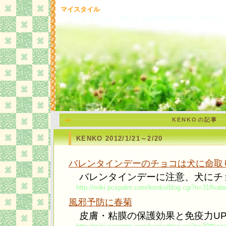
マイスタイル
マイスタイルは、気になる話題や流行のキーワードな
KENKOの記事
<<
KENKO 2012/1/21～2/20
バレンタインデーのチョコは犬に命取
バレンタインデーに注意、犬にチ
http://miki.pcspalm.com/kenko/blog.cgi?n=31#vale
風邪予防に春菊
皮膚・粘膜の保護効果と免疫力UP