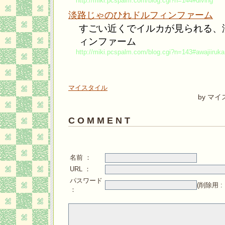
http://miki.pcspalm.com/blog.cgi?n=144#diving
淡路じゃのひれドルフィンファーム
すごい近くでイルカが見られる、
ィンファーム
http://miki.pcspalm.com/blog.cgi?n=143#awajiiruka
マイスタイル
by マ
C O M M E N T
名前 ：
URL ：
パスワード
(削除用 
：