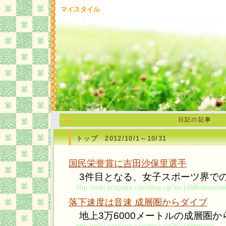
マイスタイル
マイスタイルは、気になる話題や流行のキーワードな
日記の記事
<<
トップ 2012/10/1～10/31
国民栄誉賞に吉田沙保里選手
3件目となる、女子スポーツ界で
http://miki.pcspalm.com/blog.cgi?n=145#kokumine
落下速度は音速 成層圏からダイブ
地上3万6000メートルの成層圏