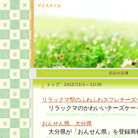
マイスタイル
マイスタイルは、気になる話題や流行のキーワードな
日記の記事
<<
トップ 2012/11/1～11/30
リラックマ型のふわふわスフレチーズ
リラックマのかわいいチーズケー
http://miki.pcspalm.com/blog.cgi?n=148#rirakuma
おんせん県、大分県
大分県が「おんせん県」を登録商