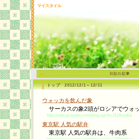
マイスタイル
マイスタイルは、気になる話題や流行のキーワードな
日記の記事
<<
トップ 2012/12/1～12/31
ウォッカを飲んだ象
サーカスの象2頭がロシアでウォ
http://miki.pcspalm.com/blog.cgi?n=151#vodka
東京駅 人気の駅弁
東京駅 人気の駅弁は、牛肉系