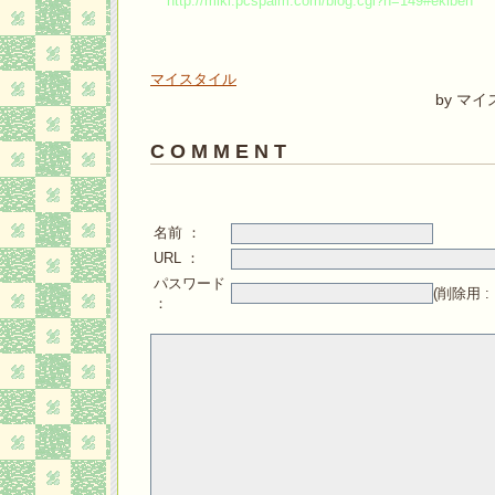
http://miki.pcspalm.com/blog.cgi?n=149#ekiben
マイスタイル
by マ
C O M M E N T
名前 ：
URL ：
パスワード
(削除用 
：