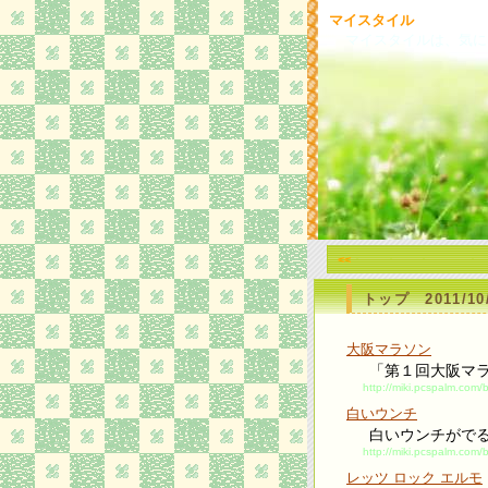
マイスタイル
マイスタイルは、気に
<<
トップ 2011/10/
大阪マラソン
「第１回大阪マ
http://miki.pcspalm.com
白いウンチ
白いウンチがで
http://miki.pcspalm.com/
レッツ ロック エルモ