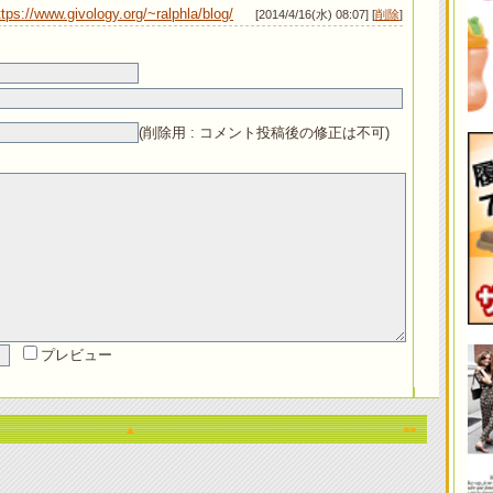
ttps://www.givology.org/~ralphla/blog/
[2014/4/16(水) 08:07] [
削除
]
(削除用 : コメント投稿後の修正は不可)
プレビュー
▲
>>