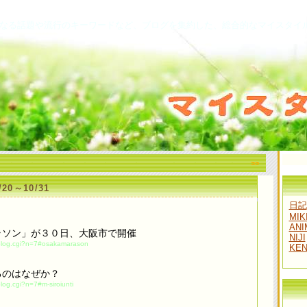
なる話題や流行のキーワードなど、ブログを集約した、総合的なマイスタイ
>>
20～10/31
日記
MIK
ANI
ラソン」が３０日、大阪市で開催
NIJI
/blog.cgi?n=7#osakamarason
KE
るのはなぜか？
blog.cgi?n=7#m-siroiunti