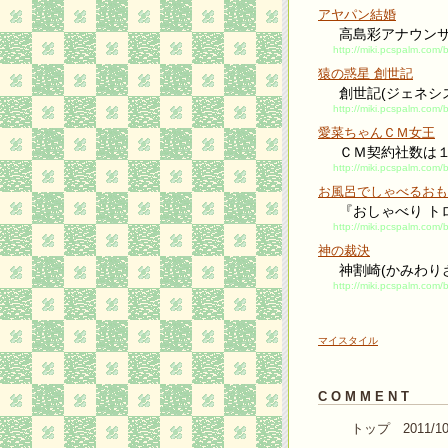
アヤパン結婚
高島彩アナウン
http://miki.pcspalm.com
猿の惑星 創世記
創世記(ジェネシ
http://miki.pcspalm.com/
愛菜ちゃんＣＭ女王
ＣＭ契約社数は
http://miki.pcspalm.co
お風呂でしゃべるおも
『おしゃべり ト
http://miki.pcspalm.com
神の裁決
神割崎(かみわり
http://miki.pcspalm.com
マイスタイル
C O M M E N T
トップ 2011/10