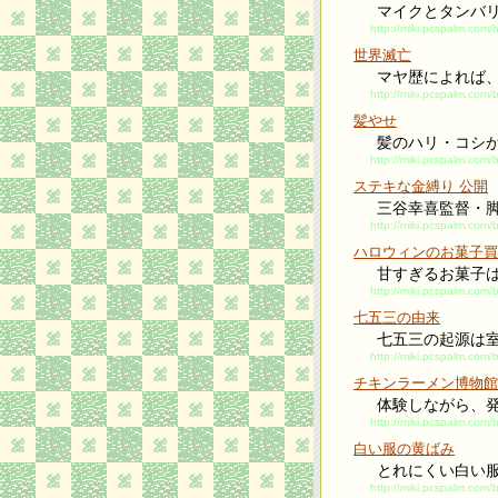
マイクとタンバ
http://miki.pcspalm.com/
世界滅亡
マヤ歴によれば
http://miki.pcspalm.com
髪やせ
髪のハリ・コシ
http://miki.pcspalm.com
ステキな金縛り 公開
三谷幸喜監督・脚
http://miki.pcspalm.com/
ハロウィンのお菓子買
甘すぎるお菓子
http://miki.pcspalm.com
七五三の由来
七五三の起源は
http://miki.pcspalm.com/
チキンラーメン博物館
体験しながら、
http://miki.pcspalm.com
白い服の黄ばみ
とれにくい白い
http://miki.pcspalm.com/