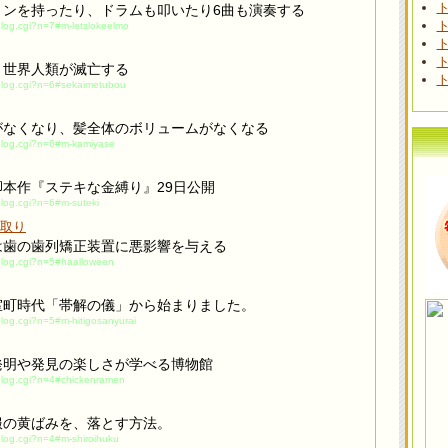
ト
リンを持ったり、ドラムも叩いたり6曲も演奏する
ト
blog.cgi?n=7#m-letslokeelmo
ト
ト
、世界人類が滅亡する
ト
/blog.cgi?n=6#sekaimetubou
がなくなり、髪全体のボリュームがなくなる
/blog.cgi?n=6#m-kamiyase
本作『ステキな金縛り』29日公開
blog.cgi?n=6#m-suteki
取り
は歯の歯列矯正装置に悪影響を与える
/blog.cgi?n=5#haalloween
室町時代「帯解の儀」から始まりました。
blog.cgi?n=5#m-hitigosanyurai
発明や発見の楽しさが学べる博物館
/blog.cgi?n=4#chickenramen
服の黄ばみを、落とす方法。
blog.cgi?n=4#m-shiroihuku