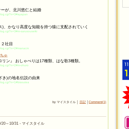
サーが、北川悠仁と結婚
/blog.cgi?n=3#ayapan
ス)、かなり高度な知能を持つ猿に支配されていく
blog.cgi?n=3#m-sarusouseiki
１２社目
m/blog.cgi?n=2#manacm
ちゃ
ロリン』 おしゃべりは17種類、はな歌3種類。
/blog.cgi?n=2#m-ohuro
ざき)の地名伝説の由来
/blog.cgi?n=1#bisoutea
by マイスタイル │
日記
│
Comment(1)
/20～10/31 - マイスタイル