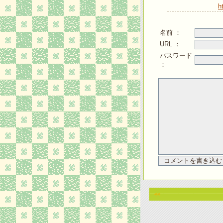
h
名前 ：
URL ：
パスワード
：
<<