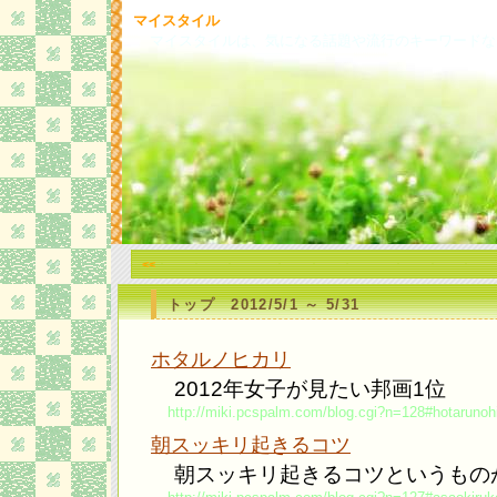
マイスタイル
マイスタイルは、気になる話題や流行のキーワードな
<<
トップ 2012/5/1 ～ 5/31
ホタルノヒカリ
2012年女子が見たい邦画1位
http://miki.pcspalm.com/blog.cgi?n=128#hotarunohi
朝スッキリ起きるコツ
朝スッキリ起きるコツというもの