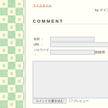
マイスタイル
by マ
C O M M E N T
名前 ：
URL ：
パスワード
(削除用 
：
プレビュー