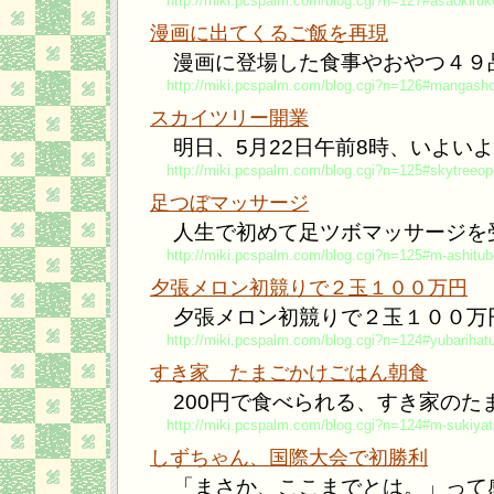
http://miki.pcspalm.com/blog.cgi?n=127#asaokiruk
漫画に出てくるご飯を再現
漫画に登場した食事やおやつ４９
http://miki.pcspalm.com/blog.cgi?n=126#mangash
スカイツリー開業
明日、5月22日午前8時、いよい
http://miki.pcspalm.com/blog.cgi?n=125#skytreeo
足つぼマッサージ
人生で初めて足ツボマッサージを
http://miki.pcspalm.com/blog.cgi?n=125#m-ashitub
夕張メロン初競りで２玉１００万円
夕張メロン初競りで２玉１００万
http://miki.pcspalm.com/blog.cgi?n=124#yubarihatu
すき家 たまごかけごはん朝食
200円で食べられる、すき家のた
http://miki.pcspalm.com/blog.cgi?n=124#m-sukiy
しずちゃん、国際大会で初勝利
「まさか、ここまでとは。」って