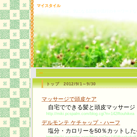
マイスタイル
マイスタイルは、気になる話題や流行のキーワードな
<<
トップ 2012/9/1～9/30
マッサージで頭皮ケア
自宅でできる髪と頭皮マッサージ
http://miki.pcspalm.com/blog.cgi?n=142#touhikea
デルモンテ ケチャップ・ハーフ
塩分・カロリーを50％カットし